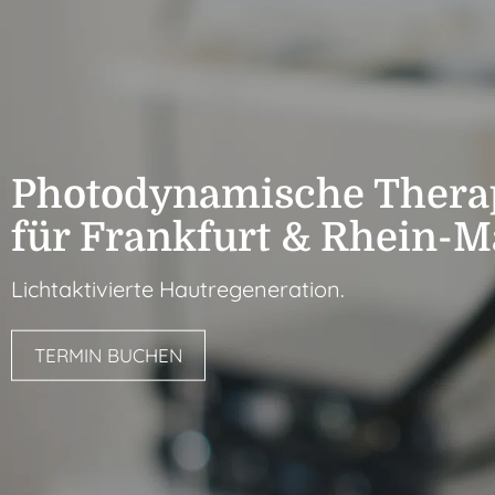
Photo­dynamische Thera
für Frankfurt & Rhein-M
Lichtaktivierte Hautregeneration.
TERMIN BUCHEN