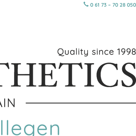
JETZT ANRUFEN:
0 61 73 – 70 28 050