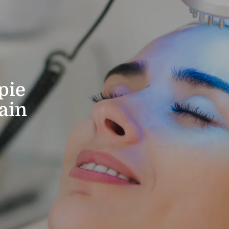
pie
ain