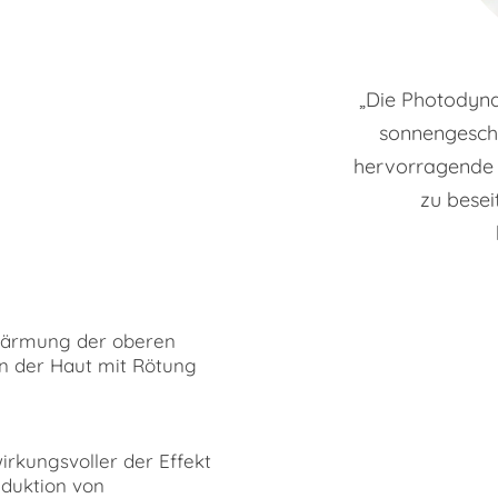
„Die Photodyna
sonnengeschä
hervorragende M
zu besei
rwärmung der oberen
n der Haut mit Rötung
irkungsvoller der Effekt
eduktion von