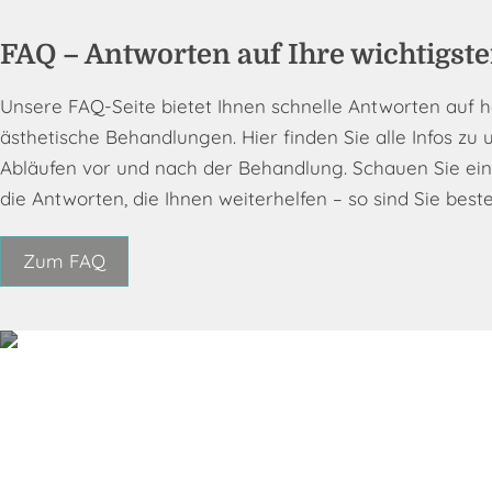
Vor dem Beginn der eigentlichen Behandlung ber
Die eigentliche Behandlung erfolgt präzise und
Nach jeder Behandlung erhalten Sie individuell
FAQ – Antworten auf Ihre wichtigst
behandelnden Areale und gegebenenfalls die 
moderne Technologien und erprobte Verfahren,
zu erzielen. Bei Bedarf vereinbaren wir Kontro
Unsere FAQ-Seite bietet Ihnen schnelle Antworten auf
möglich zu gestalten. Unser Team ist dabei jed
erläutern wir Ihnen gerne jeden Schritt, der ger
verfeinern und Ihre Zufriedenheit sicherzustell
ästhetische Behandlungen. Hier finden Sie alle Infos zu
Ergebnis freuen können.
Fragen zur Verfügung.
Abläufen vor und nach der Behandlung. Schauen Sie ei
die Antworten, die Ihnen weiterhelfen – so sind Sie beste
Zum FAQ
Buchen Sie 