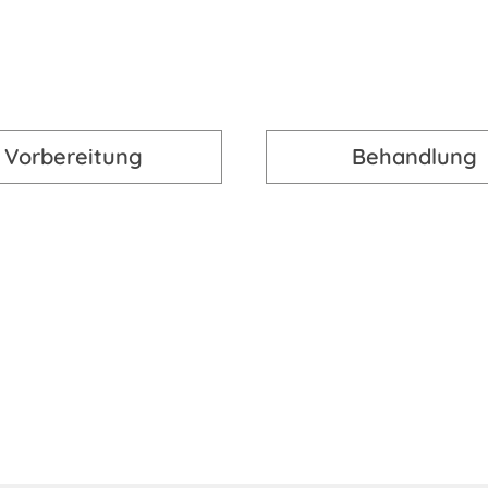
ist bei uns der Ablauf einer Behand
Vorbereitung
Behandlung
Erstberatung
iche Erstberatung, in der wir Ihre individuellen Wünsch
e Kontraindikationen und besprechen mit Ihnen die vers
andlungswunsch zu uns kommen, wir uns letztendlich 
individuell auf Ihre Bedürfnisse und Ihren Hauttyp abge