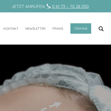
JETZT ANRUFEN:
0 61 73 – 70 28 050
KONTAKT
NEWSLETTER
PRAXIS
TERMINE