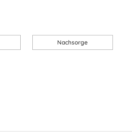
lung?
Nachsorge
e und Vorstellungen besprechen. Dabei
chiedenen Behandlungsoptionen. Es kann deshalb
aber gemeinsam für einen anderen Weg
stimmt.