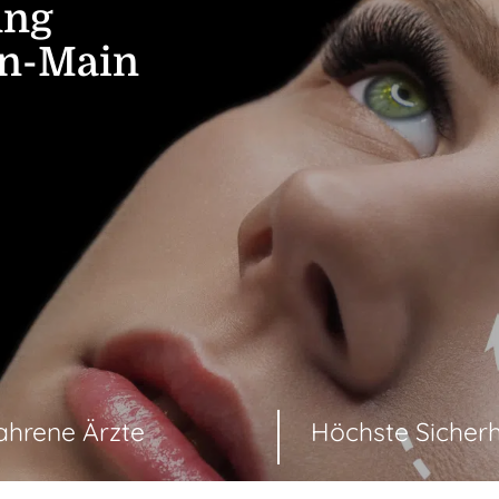
ung
in-Main
ahrene Ärzte
Höchste Sicherh