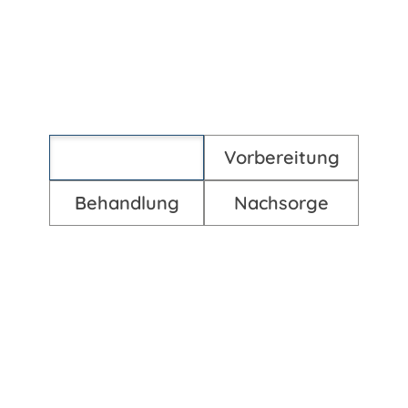
Wie ist bei uns der Ablauf einer Behandlung?
Erstberatung
Vorbereitung
Behandlung
Nachsorge
Erstberatung
Zu Beginn jeder Behandlung steht eine ausführliche
Erstberatung, in der wir Ihre individuellen Wünsche und
Vorstellungen besprechen. Dabei analysieren wir Ihren