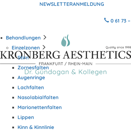
25 JAHRE
NEWSLETTERANMELDUNG
JETZT
ERFAHRUNG |
ÜBER 45.000
0 61 73 
BEHANDLUNGEN
Behandlungen
Einzelzonen
Stirn
Zornesfalten
Augenringe
Lachfalten
Nasolabialfalten
Marionettenfalten
Lippen
Kinn & Kinnlinie