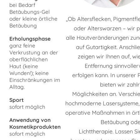
bei Bedarf
Betäubungs-Gel
oder kleine örtliche
„Ob Altersflecken, Pigmentfl
Betäubung
oder Alterswarzen – wir p
alle Hautveränderungen zun
Erholungsphase
ganz feine
auf Gutartigkeit. Anschl
Verkrustung an der
zeigen wir Ihnen auf, wi
oberflächlichen
Entfernung sinnvoller
Haut (keine
Wunden!); keine
erfolgen kann. In unserer 
Einschränkungen im
bieten wir zahl
Alltag.
Möglichkeiten an. Verschi
Sport
hochmoderne Lasersysteme, 
sofort möglich
operative Maßnahmen in örtl
Anwendung von
Betäubung ode
Kosmetikprodukten
Lichttherapie. Lassen Si
sofort möglich