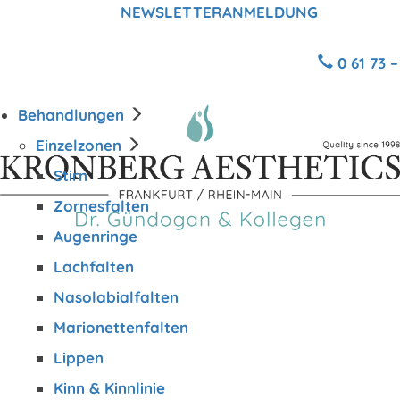
25 JAHRE
NEWSLETTERANMELDUNG
JETZT
ERFAHRUNG |
ÜBER 45.000
0 61 73 
BEHANDLUNGEN
Behandlungen
Einzelzonen
Stirn
Zornesfalten
Augenringe
Lachfalten
Nasolabialfalten
Marionettenfalten
Lippen
Kinn & Kinnlinie